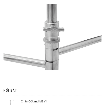
NỔI BẬT
Chân C-Stand MS V1