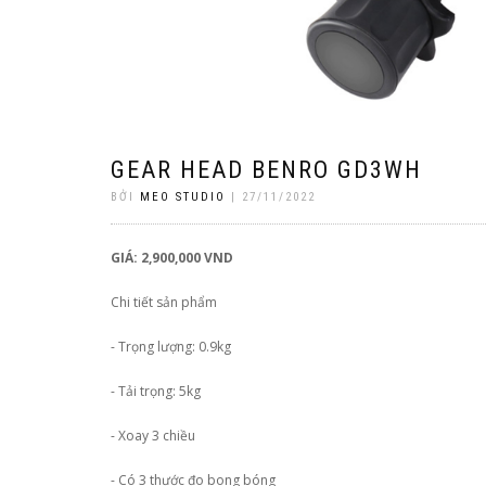
GEAR HEAD BENRO GD3WH
BỞI
MEO STUDIO
| 27/11/2022
GIÁ:
2,900,000 VND
Chi tiết sản phẩm
- Trọng lượng: 0.9kg
- Tải trọng: 5kg
- Xoay 3 chiều
- Có 3 thước đo bong bóng