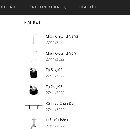
ĐỐI TÁC
THÔNG TIN KHÓA HỌC
CỬA HÀNG
NỔI BẬT
Chân C-Stand MS V2
27/11/2022
Chân C-Stand MS V1
27/11/2022
Tạ 5kg MS
27/11/2022
Tạ 2kg MS
27/11/2022
Kệ Treo Chân Đèn
27/11/2022
Giá Để Chân C
27/11/2022